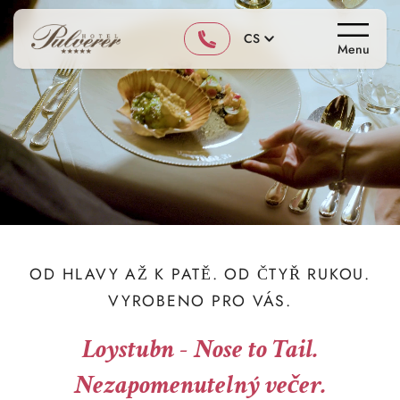
CS
Menu
OD HLAVY AŽ K PATĚ. OD ČTYŘ RUKOU.
VYROBENO PRO VÁS.
Loystubn - Nose to Tail.
Nezapomenutelný večer.