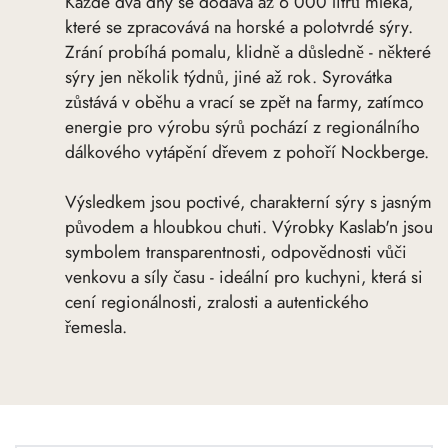
Každé dva dny se dodává až 6 000 litrů mléka,
které se zpracovává na horské a polotvrdé sýry.
Zrání probíhá pomalu, klidně a důsledně - některé
sýry jen několik týdnů, jiné až rok. Syrovátka
zůstává v oběhu a vrací se zpět na farmy, zatímco
energie pro výrobu sýrů pochází z regionálního
dálkového vytápění dřevem z pohoří Nockberge.
Výsledkem jsou poctivé, charakterní sýry s jasným
původem a hloubkou chuti. Výrobky Kaslab'n jsou
symbolem transparentnosti, odpovědnosti vůči
venkovu a síly času - ideální pro kuchyni, která si
cení regionálnosti, zralosti a autentického
řemesla.