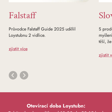
Falstaff
Slo
Průvodce Falstaff Guide 2025 udělil
S produ
Loystubnu 2 vidlice.
myšlen
těší, ž
zjistit více
zjistit 
Otevírací doba Loystubn: