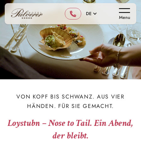
DE
Menu
VON KOPF BIS SCHWANZ. AUS VIER
HÄNDEN. FÜR SIE GEMACHT.
Loystubn – Nose to Tail. Ein Abend,
der bleibt.