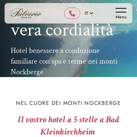
Scoprire la
IT
Menu
vera cordialità
Hotel benessere a conduzione
familiare con spa e terme nei monti
Nockberge
Offerte attuali
NEL CUORE DEI MONTI NOCKBERGE
Il vostro hotel a 5 stelle a Bad
Kleinkirchheim