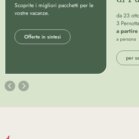
Scoprite i migliori pacchetti per le
vostre vacanze.
da 23 ot
3 Pernott
a partir
Offerte in sintesi
a persona
per s