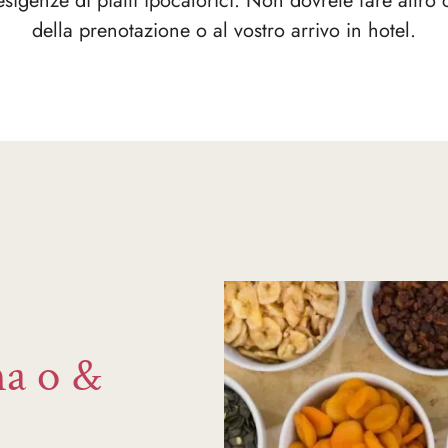
i esigenze di piatti ipocalorici. Non dovrete fare altro
della prenotazione o al vostro arrivo in hotel.
na o &