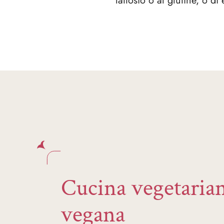
lattosio o al glutine, o d
Cucina vegetaria
vegana