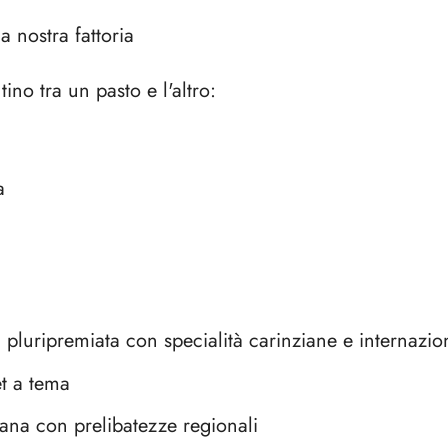
a nostra fattoria
ino tra un pasto e l'altro:
a
pluripremiata con specialità carinziane e internazion
et a tema
iana con prelibatezze regionali