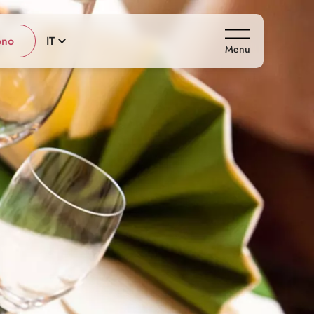
ono
IT
Menu